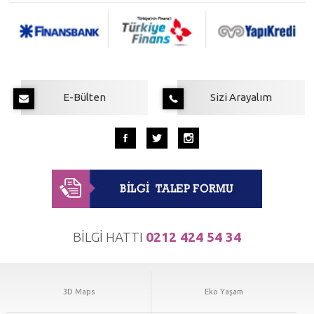
E-BÜLTEN
Toya Moda kampanyaları hakkında bilgi almak ve fırsatlardan haberdar
E-Bülten
Sizi Arayalım
olmak istiyorum.
BİLGİ HATTI
0212 424 54 34
3D Maps
Eko Yaşam