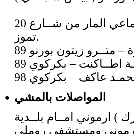
ب) باصات مصلحـة النقل الجماعي المار من شــارع 20
تموز.
ة – متــرو زيتون بورنو
لـة اطــاكنت – بكركوي
ة محمـد عاكف – بكركوي
المواصلات بالمشي
رك ) ارموني امــام بلــدية
ه ارموني ومستشفى روملي