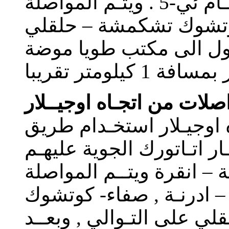
ادرنــة يتـم الدخول الى طريق عـام ئي-5 . ويتـم المواصلة
كوتشوك تشكمشة – حلقلي
صول الى مكتب طويا موضة
 اوجيـلار استخـدام طريق
 مطــار اتـاتورك الجوية عليهـم
ة – انقرة ويتــم المواصلة
 – ادرنـة , صفاء- كوتشوك
 على التـوالي , وبعــد