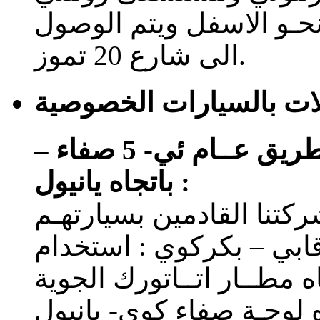
نحـو الاسفل ويتم الوصول
الى شارع 20 تموز.
ات بالسيارات الخصوصية
يتــم التـوصل من طوبي كابي طريق عــام ئي- 5 صفاء –
باتجاه يانيول :
كتنا القادمين بسيارتهـم
ي – بكركوي : استخدام
دما باتجـاه مطــار اتــاتورك الجوية
ه لوحـة صفاء كوي- يانيول