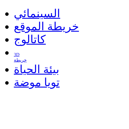
السينمائي
خريطة الموقع
كاتالوج
3D
خريطة
بيئة الحياة
تويا موضة