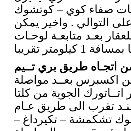
وحات صفاء كوي – كوتشوك
 التوالي . واخير يمكن
قار بعـد متابعـة لوحـات
 اتجـاه طريق بري تــيم
ين اكسبرس بعــد مواصلة
 اتــاتورك الجوية من كلتا
عنـد تقرب الى طريق عـام
كوتشوك تشكمشة – تكيرداغ –